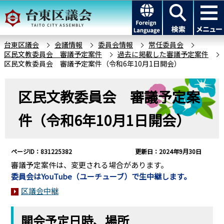
こ
このページの本文へ移動
の
ペ
ー
台東区議会
会議情報
委員会情報
常任委員会
区民文教委員会 審議予定案件
過去に掲載した審議予定案件
ジ
区民文教委員会 審議予定案件（令和6年10月1日開会）
の
先
本
区民文教委員会 審議予定案
頭
文
で
こ
件（令和6年10月1日開会）
す
こ
か
ら
ページID：831225382
更新日：2024年9月30日
審議予定案件は、変更される場合があります。
委員会はYouTube（ユーチューブ）で生中継します。
区議会中継
開会予定日時、場所