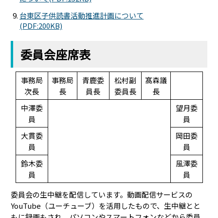
台東区子供読書活動推進計画について
(PDF:200KB)
委員会座席表
事務局
事務局
青鹿委
松村副
髙森議
次長
長
員長
委員長
長
中澤委
望月委
員
員
大貫委
岡田委
員
員
鈴木委
風澤委
員
員
委員会の生中継を配信しています。動画配信サービスの
YouTube（ユーチューブ）を活用したもので、生中継とと
もに録画もされ、パソコンやスマートフォンなどから委員