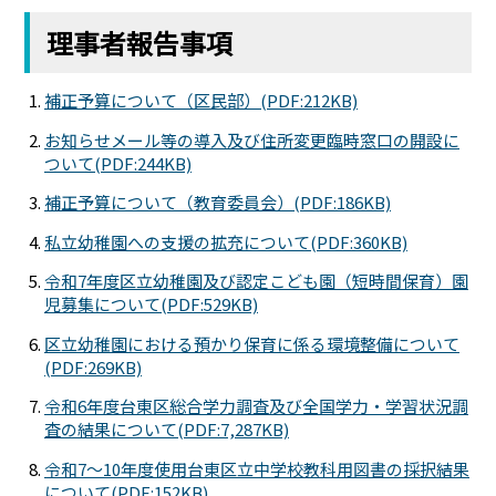
理事者報告事項
補正予算について（区民部）(PDF:212KB)
お知らせメール等の導入及び住所変更臨時窓口の開設に
ついて(PDF:244KB)
補正予算について（教育委員会）(PDF:186KB)
私立幼稚園への支援の拡充について(PDF:360KB)
令和7年度区立幼稚園及び認定こども園（短時間保育）園
児募集について(PDF:529KB)
区立幼稚園における預かり保育に係る環境整備について
(PDF:269KB)
令和6年度台東区総合学力調査及び全国学力・学習状況調
査の結果について(PDF:7,287KB)
令和7～10年度使用台東区立中学校教科用図書の採択結果
について(PDF:152KB)