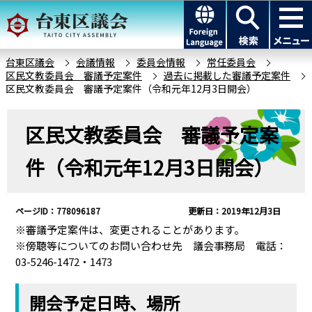
こ
このページの本文へ移動
の
ペ
ー
台東区議会
会議情報
委員会情報
常任委員会
区民文教委員会 審議予定案件
過去に掲載した審議予定案件
ジ
区民文教委員会 審議予定案件（令和元年12月3日開会）
の
先
本
区民文教委員会 審議予定案
頭
文
で
こ
件（令和元年12月3日開会）
す
こ
か
ら
ページID：778096187
更新日：2019年12月3日
※審議予定案件は、変更されることがあります。
※傍聴等についてのお問い合わせ先 議会事務局 電話：
03-5246-1472・1473
開会予定日時、場所