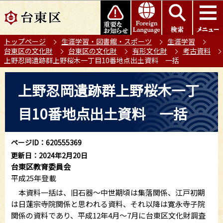
こ
このページの本文へ移動
の
ペ
トップページ
生涯学習・図書館・スポーツ
生涯学習
ー
台東区の文化財
台東区の文化財
有形文化財
考古資料
ジ
上野忍岡遺跡群上野桜木一丁目10番地点出土資料 一括
の
本
先
上野忍岡遺跡群上野桜木一丁
文
頭
こ
で
目10番地点出土資料 一括
こ
す
か
ら
ページID：620555369
更新日：2024年2月20日
台東区教育委員会
平成25年登載
本資料一括は、旧石器～中世期頃は集落関係、江戸初期
は日蓮宗寺院関係と思われる資料、それ以降は寛永寺子院
関係の資料であり、平成12年4月～7月に台東区文化財調査