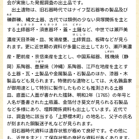
会が実施した発掘調査の出土品です。
出土遺物は、旧石器時代ではナイフ型石器等の製品及び
れき
礫
群礫、縄文土器、古代では類例の少ない貝塚関係を主と
はじきつき
すえきつき
ふた
どすい
する
土師器坏
・
須恵器坏
・
蓋
・
土錘
など、中世では瀬戸美
はじしつ
濃産天目茶碗・皿、常滑産甕、
土師質
皿、板碑などが見ら
れます。更に近世期の資料が多量に出土しており、瀬戸美濃
しずはた
産・肥前産・京信楽産を主とし、中国系磁器、
賎機
焼（静
つぼや
岡）系陶器、
壺屋
焼（沖縄）系陶器、江戸在地産を主とす
る土器・瓦・土製品や金属製品・石製品のほか、漆器・木
製品なども見られます。特徴的な遺物としては、大名鍋島家
が御用達として特別に製作したものとも推測される土器
皿、底面に人面が書かれた擂鉢、明和2年（1765）の年号と
人名が墨書された土瓶蓋、金箔付き葵文が見られる石製品
など多様にあり、埋葬関係資料も出土しています。近代で
は、調査地に該当する「上野櫻木町」の地名と、父子の氏名
が刻まれた銅製迷子札などが見られます。
旧石器時代資料は遺存状態が極めて良好です。その他に
も、近世を主として保存状態の良好な資料が多くあります。