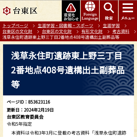
こ
このページの本文へ移動
の
ペ
トップページ
生涯学習・図書館・スポーツ
生涯学習
ー
台東区の文化財
台東区の文化財
有形文化財
考古資料
ジ
浅草永住町遺跡東上野三丁目2番地点408号遺構出土副葬品等
の
本
先
浅草永住町遺跡東上野三丁目
文
頭
こ
で
2番地点408号遺構出土副葬品
こ
す
か
等
ら
ページID：853623116
更新日：2024年2月19日
台東区教育委員会
令和5年指定
本資料は令和3年3月に登載の考古資料「浅草永住町遺跡