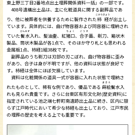
東上野三丁目2番地点出土埋葬関係資料一括」の一部です。
408号遺構出土品は、主に化粧道具に関する副葬品であ
こけら
きょう
り、他に被葬者を供養するために製作された
杮
経
が出土し
ています。具体的には、曲げ物容器および同容器に埋納され
びん
みず
ちょく
ごうす
ていた
鬢
水
入れ、髪油壷、紅
猪口
、
合子
蓋、剃刀、箱状木
製品、筒状木製品が各1点で、そのほか守り札とも思われる
金属板1点、杮経1組38枚です。
副葬品のうち剃刀は刃部の刃こぼれ、曲げ物容器に歪み
があり、合子は身が不明ですが、他の資料は状態が良好で
す。杮経は全体にほぼ欠損しています。
資料は化粧関係の道具一式が容器に入れた状態で埋納さ
まきえ
れたものとして、稀有な例であり、優品である
蒔絵
鬢水入
れも見られ貴重です。さらに台東区有形文化財(歴史資料)に
指定されている池之端七軒町南遺跡出土品に続き、区内に限
らず江戸時代において希少な杮経も出土しており、江戸市民
の埋葬の歴史を考える上でも重要です。