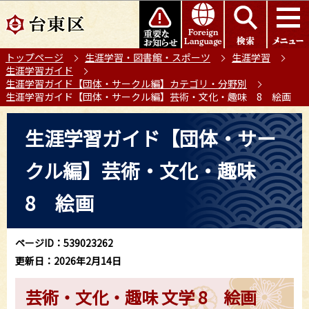
こ
このページの本文へ移動
の
ペ
トップページ
生涯学習・図書館・スポーツ
生涯学習
ー
生涯学習ガイド
ジ
生涯学習ガイド【団体・サークル編】カテゴリ・分野別
の
生涯学習ガイド【団体・サークル編】芸術・文化・趣味 8 絵画
先
本
頭
生涯学習ガイド【団体・サー
文
で
こ
す
クル編】芸術・文化・趣味
こ
か
8 絵画
ら
ページID：539023262
更新日：2026年2月14日
芸術・文化・趣味 文学 8 絵画