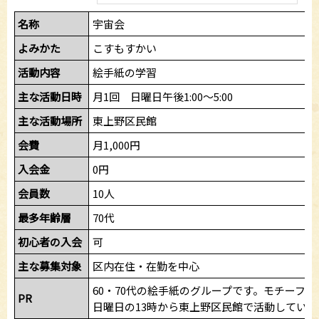
名称
宇宙会
よみかた
こすもすかい
活動内容
絵手紙の学習
主な活動日時
月1回 日曜日午後1:00～5:00
主な活動場所
東上野区民館
会費
月1,000円
入会金
0円
会員数
10人
最多年齢層
70代
初心者の入会
可
主な募集対象
区内在住・在勤を中心
60・70代の絵手紙のグループです。モチーフ
PR
日曜日の13時から東上野区民館で活動していま