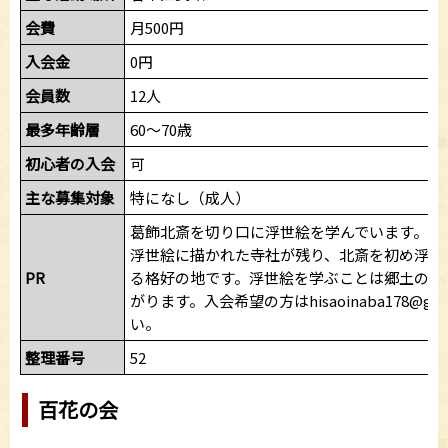
会費
月500円
入会金
0円
会員数
12人
最多年齢層
60～70歳
初心者の入会
可
主な募集対象
特になし（成人）
葛飾北斎を切り口に浮世絵を学んでいます。浮
浮世絵に描かれた寺社が残り、北斎を初め浮世
PR
る格好の地です。浮世絵を学ぶことは郷土の歴
がります。入会希望の方はhisaoinaba178@gm
い。
整理番号
52
百花の会