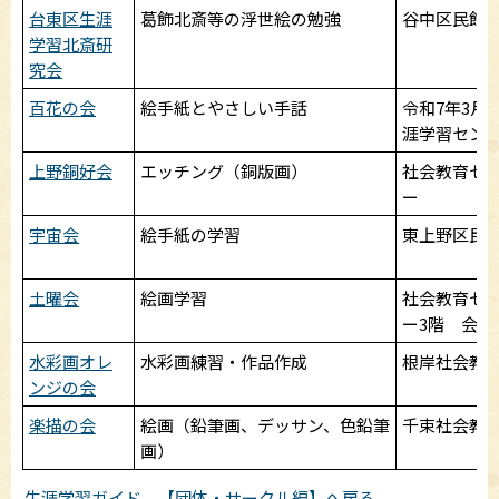
台東区生涯
葛飾北斎等の浮世絵の勉強
谷中区民館
学習北斎研
究会
百花の会
絵手紙とやさしい手話
令和7年3月
涯学習セン
上野銅好会
エッチング（銅版画）
社会教育セ
ー
宇宙会
絵手紙の学習
東上野区民
土曜会
絵画学習
社会教育セ
ー3階 会議
水彩画オレ
水彩画練習・作品作成
根岸社会教
ンジの会
楽描の会
絵画（鉛筆画、デッサン、色鉛筆
千束社会教
画）
生涯学習ガイド 【団体・サークル編】へ戻る