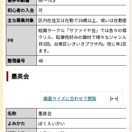
最多年齢層
60～70才
初心者の入会
可
主な募集対象
区内在住又は在勤で18歳以上、或いは在勤歴
絵画サークル「サファイヤ会」では各々の個性
クリル、鉛筆他好みの画材で様々なジャンルの
PR
月3回。台東区いきいきプラザ内。他に年1回
ます。
整理番号
48
墨英会
画面サイズに合わせて閲覧
名称
墨英会
よみかた
ぼくえいかい