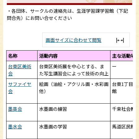
・各団体、サークルの連絡先は、生涯学習課学習館（下記
問合先）にお問い合せください
画面サイズに合わせて閲覧
名称
活動内容
主な活動場
台東区美術
台東区美術展を中心とする、ま
ー
会
た写生講習会によって技術の向上
サファイヤ
絵画（油絵・アクリル画・水彩画
台東1丁目区
会
他）
館
墨英会
水墨画の練習
千束社会教
墨水会
水墨画の学習
馬道区民館