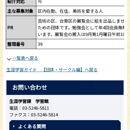
可
紹介対応
主な募集対象
区内在勤、在住、美術を愛する人
芸術の区、台東区の展覧会に絵を出品しません
PR
ための団体です。勉強会として年4回会員無料
います。展覧会の搬入は9月第1月曜日午前10時
整理番号
39
一覧表へ戻る
生涯学習ガイド 【団体・サークル編】へ戻る
お問い合わせ
生涯学習課 学習館
電話：03-5246-5811
ファクス：03-5246-5814
よくある質問