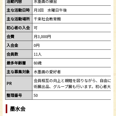
活動内容
水墨画の練習
主な活動日時
月3回 水曜日午後
主な活動場所
千束社会教育館
初心者の入会
可
会費
月3,000円
入会金
0円
会員数
11人
最多年齢層
80歳
主な募集対象
水墨画の愛好者
会員相互の向上と親睦を図りながら、自由に練
PR
術展出品、グループ展も行います。初心者大歓
整理番号
50
墨水会