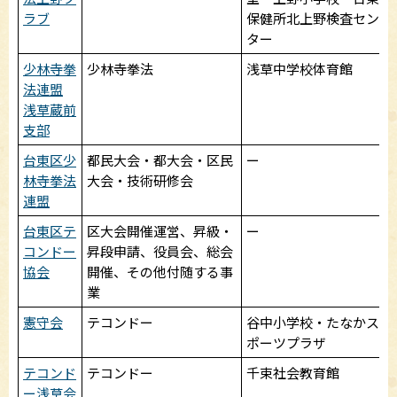
ラブ
保健所北上野検査セン
ター
少林寺拳
少林寺拳法
浅草中学校体育館
法連盟
浅草蔵前
支部
台東区少
都民大会・都大会・区民
ー
林寺拳法
大会・技術研修会
連盟
台東区テ
区大会開催運営、昇級・
ー
コンドー
昇段申請、役員会、総会
協会
開催、その他付随する事
業
憲守会
テコンドー
谷中小学校・たなかス
ポーツプラザ
テコンド
テコンドー
千束社会教育館
ー浅草会