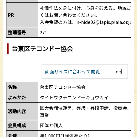
礼儀作法を身に付け、心身を鍛える。地域ごと
PR
くはお問い合わせください。
入会希望の方は、n-hide02@lapis.plala.or
整理番号
271
台東区テコンドー協会
画面サイズに合わせて閲覧
名称
台東区テコンドー協会
よみかた
タイトウクテコンドーキョウカイ
区大会開催運営、昇級・昇段申請、役員会、総
活動内容
事業
会員構成
団体と個人
会費
年1,000円(1団体あたり）