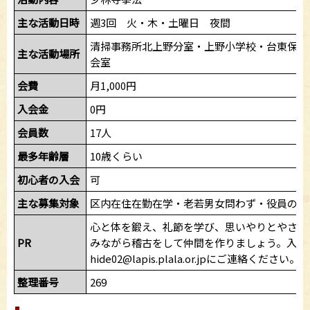
主な活動日時
週3回 火・木・土曜日 夜間
清掃事務所北上野分室・上野小学校・台東保健
主な活動場所
会室
会費
月1,000円
入会金
0円
会員数
17人
最多年齢層
10歳くらい
初心者の入会
可
主な募集対象
区内在住在勤在学・老若男女問わず・役員の承
心と体を鍛え、礼節を学び、思いやりとやさし
PR
みながら稽古をして仲間を作りましょう。入会希
hide02@lapis.plala.or.jpにご連絡ください。
整理番号
269