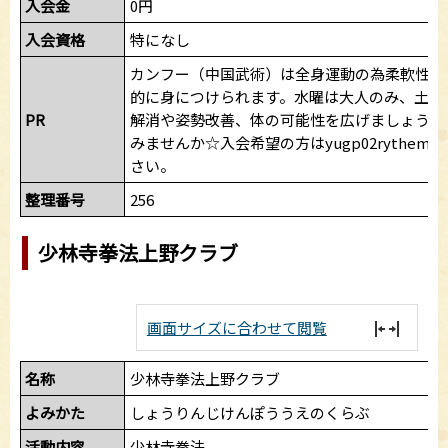
入会金
0円
入会資格
特になし
カンフー（中国武術）は全身運動の為柔軟性や
的に身につけられます。水曜は大人のみ、土日
PR
解消や姿勢改善、体の可能性を広げましょう。
みませんか☆入会希望の方はyugp02rythem@ya
さい。
整理番号
256
少林寺拳法上野クラブ
画面サイズに合わせて閲覧
名称
少林寺拳法上野クラブ
よみかた
しょうりんじけんぽううえのくらぶ
活動内容
少林寺拳法