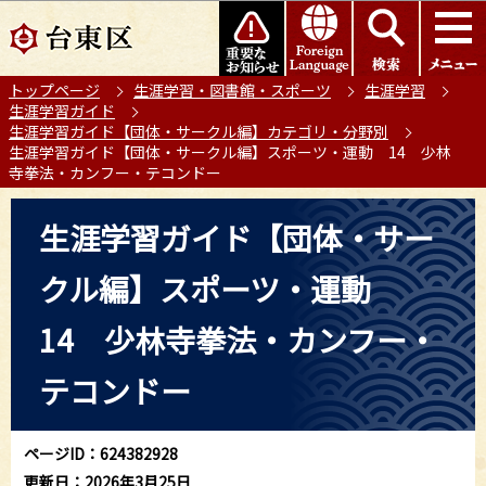
こ
このページの本文へ移動
の
ペ
トップページ
生涯学習・図書館・スポーツ
生涯学習
ー
生涯学習ガイド
ジ
生涯学習ガイド【団体・サークル編】カテゴリ・分野別
の
生涯学習ガイド【団体・サークル編】スポーツ・運動 14 少林
寺拳法・カンフー・テコンドー
先
頭
本
生涯学習ガイド【団体・サー
で
文
す
こ
クル編】スポーツ・運動
こ
か
14 少林寺拳法・カンフー・
ら
テコンドー
ページID：624382928
更新日：2026年3月25日