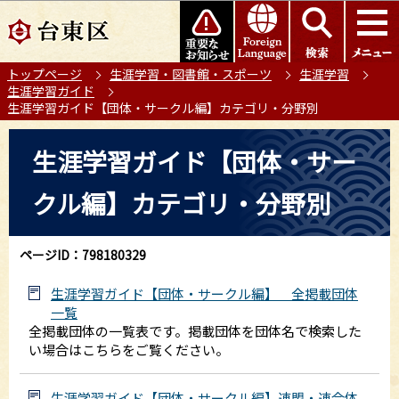
こ
このページの本文へ移動
の
ペ
トップページ
生涯学習・図書館・スポーツ
生涯学習
ー
生涯学習ガイド
ジ
生涯学習ガイド【団体・サークル編】カテゴリ・分野別
の
本
先
生涯学習ガイド【団体・サー
文
頭
こ
で
クル編】カテゴリ・分野別
こ
す
か
ら
ページID：798180329
生涯学習ガイド【団体・サークル編】 全掲載団体
一覧
全掲載団体の一覧表です。掲載団体を団体名で検索した
い場合はこちらをご覧ください。
生涯学習ガイド【団体・サークル編】連盟・連合体