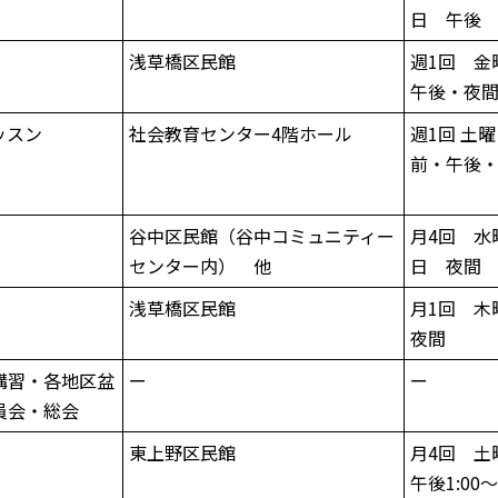
日 午後
浅草橋区民館
週1回 金
午後・夜
ッスン
社会教育センター4階ホール
週1回 土曜
前・午後
谷中区民館（谷中コミュニティー
月4回 水
センター内） 他
日 夜間
浅草橋区民館
月1回 木
夜間
講習・各地区盆
ー
ー
員会・総会
東上野区民館
月4回 土
午後1:00～