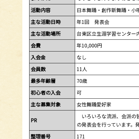
活動内容
日本舞踊・創作新舞踊・小
主な活動日時
年1回 発表会
主な活動場所
台東区立生涯学習センター
会費
年10,000円
入会金
なし
会員数
11人
最多年齢層
70歳
初心者の入会
可
主な募集対象
女性舞踊愛好家
いろいろな流派、会派の皆
PR
の発表会を行っています。
整理番号
171