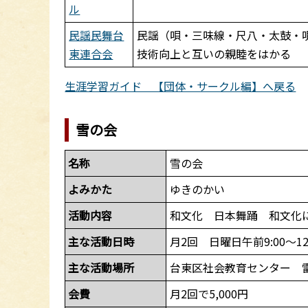
ル
民謡民舞台
民謡（唄・三味線・尺八・太鼓・
東連合会
技術向上と互いの親睦をはかる
生涯学習ガイド 【団体・サークル編】へ戻る
雪の会
名称
雪の会
よみかた
ゆきのかい
活動内容
和文化 日本舞踊 和文化
主な活動日時
月2回 日曜日午前9:00～12:
主な活動場所
台東区社会教育センター 
会費
月2回で5,000円