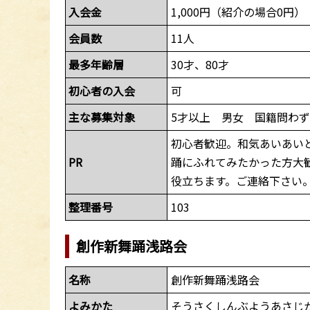
入会金
1,000円（紹介の場合0円）
会員数
11人
最多年齢層
30才、80才
初心者の入会
可
主な募集対象
5才以上 男女 国籍問わ
初心者歓迎。和気あいあい
PR
踊にふれてみたかった方大
役立ちます。ご連絡下さい。入会
整理番号
103
創作新舞踊浅路会
名称
創作新舞踊浅路会
よみかた
そうさくしんぶようあさじ