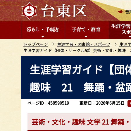
こ
の
音
ペ
ー
ジ
の
トップページ
生涯学習・図書館・スポーツ
生涯
生涯学習ガイド【団体・サークル編】芸術・文化・趣味 
先
頭
本
生涯学習ガイド【団
で
文
す
こ
趣味 21 舞踊・盆
こ
か
ら
ページID：458590519
更新日：2026年6月15日
芸術・文化・趣味 文学 21 舞踊