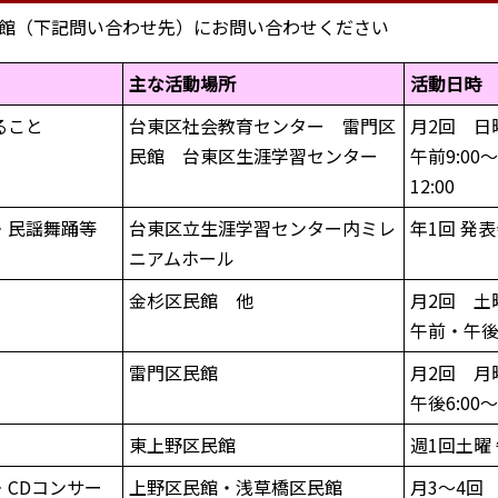
館（下記問い合わせ先）にお問い合わせください
主な活動場所
活動日時
ること
台東区社会教育センター 雷門区
月2回 日
民館 台東区生涯学習センター
午前9:00
12:00
・民謡舞踊等
台東区立生涯学習センター内ミレ
年1回 発
ニアムホール
金杉区民館 他
月2回 土
午前・午
雷門区民館
月2回 月
午後6:00～
東上野区民館
週1回土曜
CDコンサー
上野区民館・浅草橋区民館
月3～4回