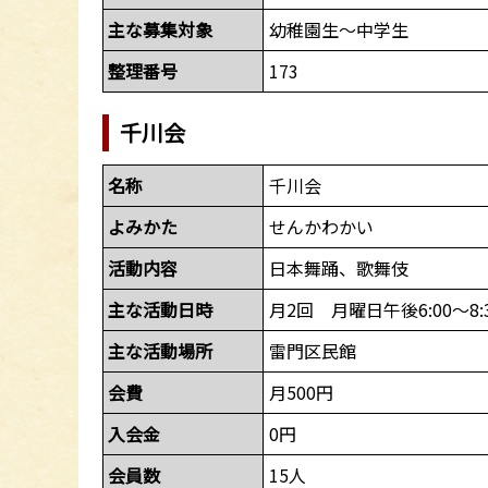
主な募集対象
幼稚園生～中学生
整理番号
173
千川会
名称
千川会
よみかた
せんかわかい
活動内容
日本舞踊、歌舞伎
主な活動日時
月2回 月曜日午後6:00～8:
主な活動場所
雷門区民館
会費
月500円
入会金
0円
会員数
15人