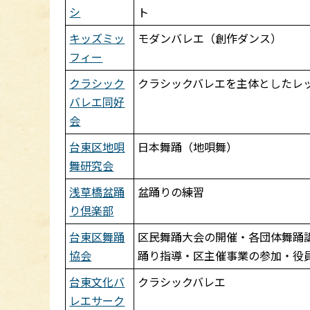
シ
ト
キッズミッ
モダンバレエ（創作ダンス）
フィー
クラシック
クラシックバレエを主体としたレ
バレエ同好
会
台東区地唄
日本舞踊（地唄舞）
舞研究会
浅草橋盆踊
盆踊りの練習
り倶楽部
台東区舞踊
区民舞踊大会の開催・各団体舞踊
協会
踊り指導・区主催事業の参加・役
台東文化バ
クラシックバレエ
レエサーク