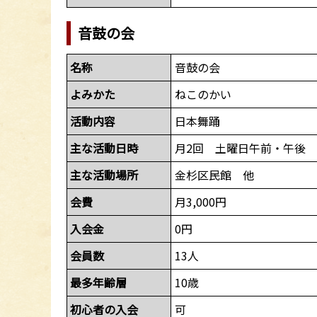
音鼓の会
名称
音鼓の会
よみかた
ねこのかい
活動内容
日本舞踊
主な活動日時
月2回 土曜日午前・午後
主な活動場所
金杉区民館 他
会費
月3,000円
入会金
0円
会員数
13人
最多年齢層
10歳
初心者の入会
可