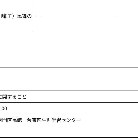
唄囃子）民舞の
ー
ー
に関すること
00
雷門区民館 台東区生涯学習センター