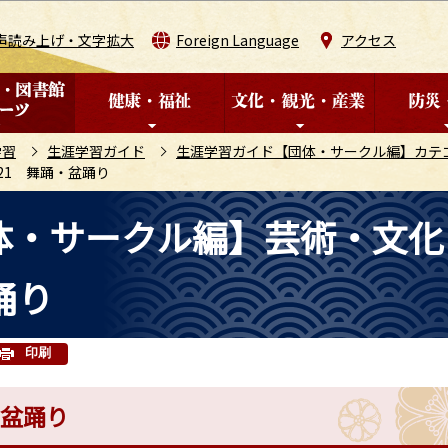
このページの本文へ移動
声読み上げ・文字拡大
Foreign Language
アクセス
学習
生涯学習ガイド
生涯学習ガイド【団体・サークル編】カテ
21 舞踊・盆踊り
体・サークル編】芸術・文化
踊り
印刷
・盆踊り