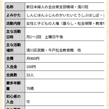
名称
新日本婦人の会台東支部橋場・清川班
よみかた
しんにほんふじんのかいたいとうしぶはしば・き
活動内容
女性と子どもの人権（暮らし・社会保障・教育等
主な活動
月1～2回 土曜日午後
日時
主な活動
清川区民館・今戸社会教育館 他
場所
会費
月900円
入会金
100円
会員数
15人
最多年齢
70歳
層
初心者の
可
入会