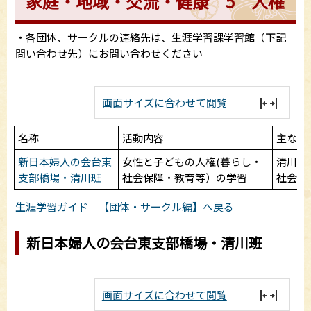
家庭・地域・交流・健康 5 人権
・各団体、サークルの連絡先は、生涯学習課学習館（下記
問い合わせ先）にお問い合わせください
画面サイズに合わせて閲覧
名称
活動内容
主な活
新日本婦人の会台東
女性と子どもの人権(暮らし・
清川区
支部橋場・清川班
社会保障・教育等）の学習
社会教
生涯学習ガイド 【団体・サークル編】へ戻る
新日本婦人の会台東支部橋場・清川班
画面サイズに合わせて閲覧