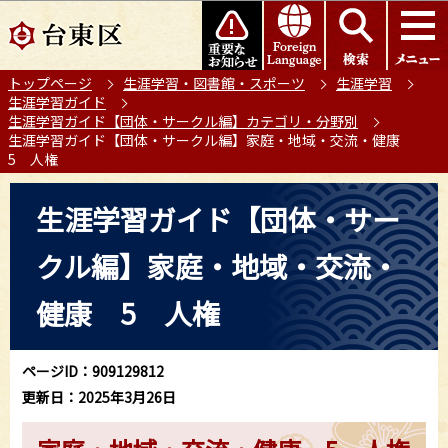
こ
このページの本文へ移動
の
ペ
トップページ
生涯学習・図書館・スポーツ
生涯学習
ー
生涯学習ガイド
ジ
生涯学習ガイド【団体・サークル編】カテゴリ・分野別
の
生涯学習ガイド【団体・サークル編】家庭・地域・交流・健康
5 人権
先
頭
本
生涯学習ガイド【団体・サー
で
文
す
こ
クル編】家庭・地域・交流・
こ
か
健康 5 人権
ら
ページID：909129812
更新日：2025年3月26日