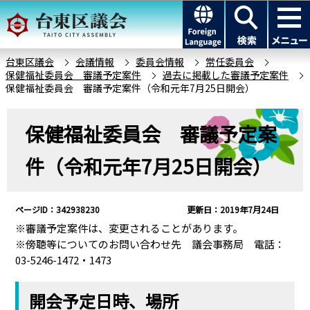
こ
このページの本文へ移動
の
ペ
ー
台東区議会
会議情報
委員会情報
常任委員会
保健福祉委員会 審議予定案件
過去に掲載した審議予定案件
ジ
保健福祉委員会 審議予定案件（令和元年7月25日開会）
の
先
本
保健福祉委員会 審議予定案
頭
文
で
こ
件（令和元年7月25日開会）
す
こ
か
ら
ページID：342938230
更新日：2019年7月24日
※審議予定案件は、変更されることがあります。
※傍聴等についてのお問い合わせ先 議会事務局 電話：
03-5246-1472・1473
開会予定日時、場所