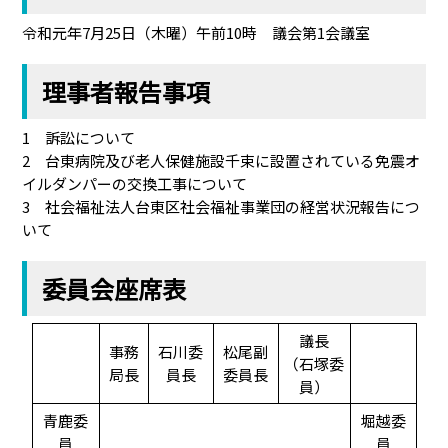
令和元年7月25日（木曜）午前10時 議会第1会議室
理事者報告事項
1 訴訟について
2 台東病院及び老人保健施設千束に設置されている免震オ
イルダンパーの交換工事について
3 社会福祉法人台東区社会福祉事業団の経営状況報告につ
いて
委員会座席表
議長
事務
石川委
松尾副
（石塚委
局長
員長
委員長
員）
青鹿委
堀越委
員
員