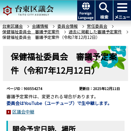
こ
このページの本文へ移動
の
ペ
ー
台東区議会
会議情報
委員会情報
常任委員会
保健福祉委員会 審議予定案件
過去に掲載した審議予定案件
ジ
保健福祉委員会 審議予定案件（令和7年12月12日）
の
先
本
保健福祉委員会 審議予定案
頭
文
で
こ
件（令和7年12月12日）
す
こ
か
ら
ページID：900554274
更新日：2025年12月11日
審議予定案件は、変更される場合があります。
委員会はYouTube（ユーチューブ）で生中継します。
区議会中継
開会予定日時、場所