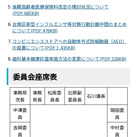
後期高齢者医療保険料改定の検討状況について
(PDF:685KB)
台東区新型インフルエンザ等対策行動計画中間のまとめ
について(PDF:476KB)
コンビニエンスストアへの自動体外式除細動器（AED）
の設置について(PDF:1,435KB)
歯科基本健康診査実施方法の変更について(PDF:328KB)
委員会座席表
事務局
事務
松尾委
石原副
石川議長
次長
局長
員長
委員長
中澤委
岡田委
員
員
吉岡委
中村委
員
員