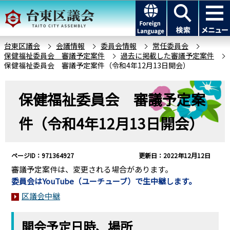
こ
このページの本文へ移動
の
ペ
ー
台東区議会
会議情報
委員会情報
常任委員会
保健福祉委員会 審議予定案件
過去に掲載した審議予定案件
ジ
保健福祉委員会 審議予定案件（令和4年12月13日開会）
の
先
本
保健福祉委員会 審議予定案
頭
文
で
こ
件（令和4年12月13日開会）
す
こ
か
ら
ページID：971364927
更新日：2022年12月12日
審議予定案件は、変更される場合があります。
委員会はYouTube（ユーチューブ）で生中継します。
区議会中継
開会予定日時、場所