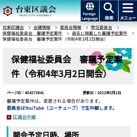
こ
このページの本文へ移動
の
ペ
ー
台東区議会
会議情報
委員会情報
常任委員会
保健福祉委員会 審議予定案件
過去に掲載した審議予定案件
ジ
保健福祉委員会 審議予定案件（令和4年3月2日開会）
の
先
本
保健福祉委員会 審議予定案
頭
文
で
こ
件（令和4年3月2日開会）
す
こ
か
ら
ページID：454273841
更新日：2022年3月1日
審議予定案件は、変更される場合があります。
委員会はYouTube（ユーチューブ）で生中継します。
区議会中継
開会予定日時、場所