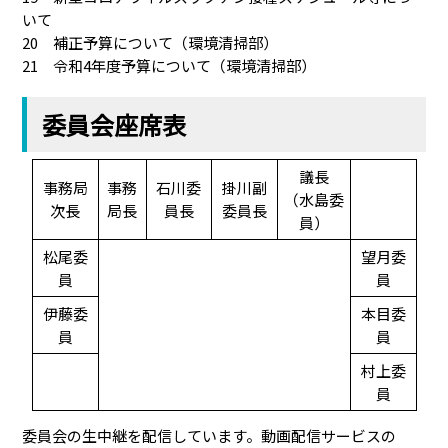
いて
20 補正予算について（環境清掃部）
21 令和4年度予算について（環境清掃部）
委員会座席表
議長
事務局
事務
石川委
掛川副
（水島委
次長
局長
員長
委員長
員）
松尾委
望月委
員
員
伊藤委
本目委
員
員
村上委
員
委員会の生中継を配信しています。動画配信サービスの