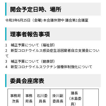
開会予定日時、場所
令和3年6月25日（金曜) 本会議休憩中 議会第1会議室
理事者報告事項
1 補正予算について（福祉部）
2 新型コロナウイルス感染症生活困窮者自立支援金につい
て
3 補正予算について（健康部）
4 新型コロナウイルスワクチン接種体制強化について
委員会座席表
議長
事務局
事務
石川委
掛川副
（水島委
次長
局長
員長
委員長
員）