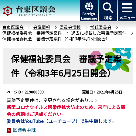
こ
このページの本文へ移動
の
ペ
ー
台東区議会
会議情報
委員会情報
常任委員会
保健福祉委員会 審議予定案件
過去に掲載した審議予定案件
ジ
保健福祉委員会 審議予定案件（令和3年6月25日開会）
の
先
本
保健福祉委員会 審議予定案
頭
文
で
こ
件（令和3年6月25日開会）
す
こ
か
ら
ページID：219060383
更新日：2021年6月25日
審議予定案件は、変更される場合があります。
新型コロナウイルス感染症拡大防止のため、来庁による議
会の傍聴はご遠慮ください。
委員会はYouTube（ユーチューブ）で生中継します。
区議会中継