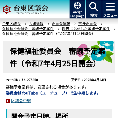
こ
このページの本文へ移動
の
ペ
ー
台東区議会
会議情報
委員会情報
常任委員会
保健福祉委員会 審議予定案件
過去に掲載した審議予定案件
ジ
保健福祉委員会 審議予定案件（令和7年4月25日開会）
の
先
本
保健福祉委員会 審議予定案
頭
文
で
こ
件（令和7年4月25日開会）
す
こ
か
ら
ページID：721275858
更新日：2025年4月24日
審議予定案件は、変更される場合があります。
委員会はYouTube（ユーチューブ）で生中継します。
区議会中継
開会予定日時、場所