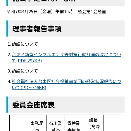
令和7年4月25日（金曜）午前10時 議会第1会議室
理事者報告事項
訴訟について
台東区新型インフルエンザ等対策行動計画の改定につい
て(PDF:297KB)
訴訟について
社会福祉法人台東区社会福祉事業団の経営状況報告につ
いて(PDF:746KB)
委員会座席表
議長
事務局
石川委
青柳副
（髙森
長
員長
委員長