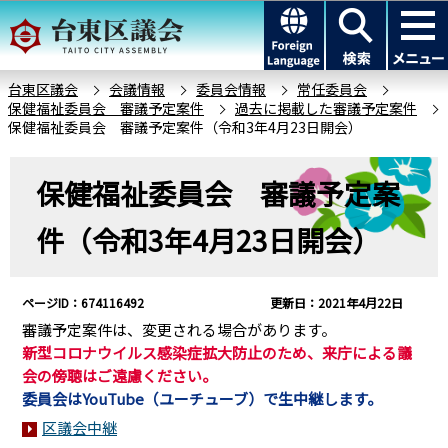
こ
このページの本文へ移動
の
ペ
ー
台東区議会
会議情報
委員会情報
常任委員会
保健福祉委員会 審議予定案件
過去に掲載した審議予定案件
ジ
保健福祉委員会 審議予定案件（令和3年4月23日開会）
の
先
本
保健福祉委員会 審議予定案
頭
文
で
こ
件（令和3年4月23日開会）
す
こ
か
ら
ページID：674116492
更新日：2021年4月22日
審議予定案件は、変更される場合があります。
新型コロナウイルス感染症拡大防止のため、来庁による議
会の傍聴はご遠慮ください。
委員会はYouTube（ユーチューブ）で生中継します。
区議会中継