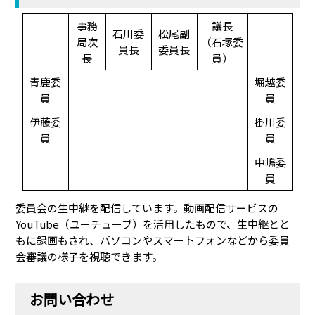
事務
議長
石川委
松尾副
局次
（石塚委
員長
委員長
長
員）
青鹿委
堀越委
員
員
伊藤委
掛川委
員
員
中嶋委
員
委員会の生中継を配信しています。動画配信サービスの
YouTube（ユーチューブ）を活用したもので、生中継とと
もに録画もされ、パソコンやスマートフォンなどから委員
会審議の様子を視聴できます。
お問い合わせ