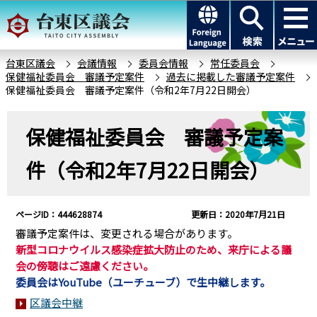
こ
このページの本文へ移動
の
ペ
ー
台東区議会
会議情報
委員会情報
常任委員会
保健福祉委員会 審議予定案件
過去に掲載した審議予定案件
ジ
保健福祉委員会 審議予定案件（令和2年7月22日開会）
の
先
本
保健福祉委員会 審議予定案
頭
文
で
こ
件（令和2年7月22日開会）
す
こ
か
ら
ページID：444628874
更新日：2020年7月21日
審議予定案件は、変更される場合があります。
新型コロナウイルス感染症拡大防止のため、来庁による議
会の傍聴はご遠慮ください。
委員会はYouTube（ユーチューブ）で生中継します。
区議会中継