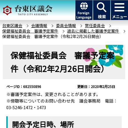
こ
このページの本文へ移動
の
ペ
ー
台東区議会
会議情報
委員会情報
常任委員会
保健福祉委員会 審議予定案件
過去に掲載した審議予定案件
ジ
保健福祉委員会 審議予定案件（令和2年2月26日開会）
の
先
本
保健福祉委員会 審議予定案
頭
文
で
こ
件（令和2年2月26日開会）
す
こ
か
ら
ページID：682550896
更新日：2020年2月25日
※審議予定案件は、変更されることがあります。
※傍聴等についてのお問い合わせ先 議会事務局 電話：
03-5246-1472・1473
開会予定日時、場所