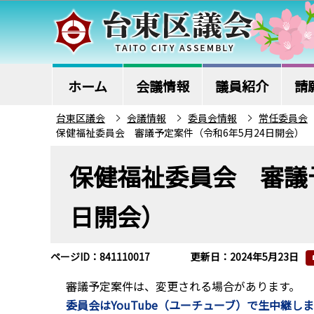
こ
の
ペ
ー
ジ
ホーム
会議情報
議員紹介
請
の
台東区議会
会議情報
委員会情報
常任委員会
先
保健福祉委員会 審議予定案件（令和6年5月24日開会）
頭
本
で
保健福祉委員会 審議予
文
す
こ
日開会）
こ
か
ら
ページID：841110017
更新日：2024年5月23日
審議予定案件は、変更される場合があります。
委員会はYouTube（ユーチューブ）で生中継し