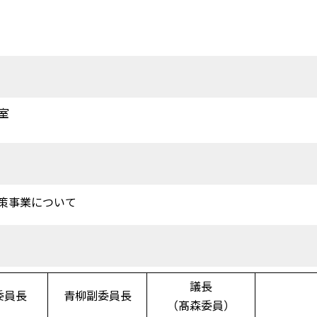
室
策事業について
議長
委員長
青柳副委員長
（髙森委員）