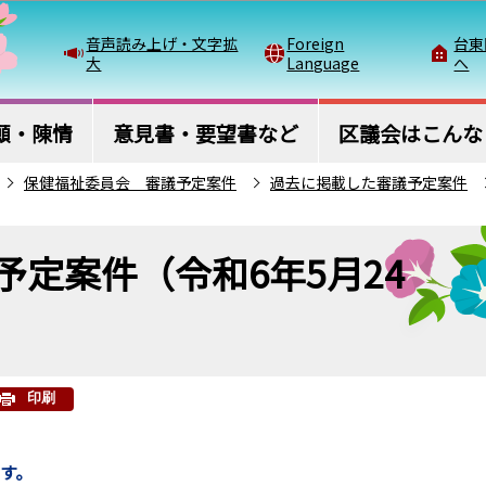
このページの本文へ移動
音声読み上げ・文字拡
Foreign
台東
大
Language
へ
願・陳情
意見書・要望書など
区議会はこんな
保健福祉委員会 審議予定案件
過去に掲載した審議予定案件
定案件（令和6年5月24
印刷
ます。