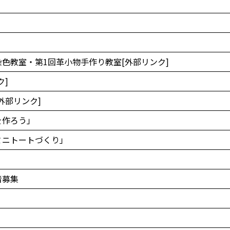
色教室・第1回革小物手作り教室[外部リンク]
ク]
外部リンク]
を作ろう」
ミニトートづくり」
者募集