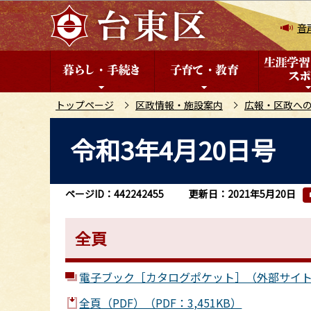
こ
の
音
ペ
ー
ジ
の
トップページ
区政情報・施設案内
広報・区政へ
先
本
令和3年4月20日号
頭
文
で
こ
す
こ
ページID：442242455
更新日：2021年5月20日
か
ら
全頁
電子ブック［カタログポケット］（外部サイ
全頁（PDF）（PDF：3,451KB）