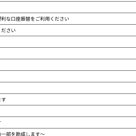
便利な口座振替をご利用ください
ください
ます
す
の一部を助成します～