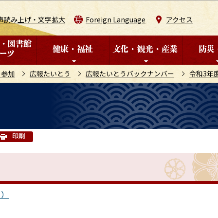
このページの本文へ移動
声読み上げ・文字拡大
Foreign Language
アクセス
の参加
広報たいとう
広報たいとうバックナンバー
令和3年
印刷
ト）