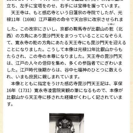
立ち、左手に宝塔をのせ、右手には宝棒を握っています。
天王寺は、もと感応寺という日蓮宗の寺院でしたが、元
禄11年（1698）江戸幕府の命令で天台宗に改宗させられま
いぬい
した。この改宗にさいし、京都の鞍馬寺が比叡山の
乾
（北
西）の方角にあり毘沙門天をまつっていることになぞらえ
て、寛永寺の乾の方角にあたる天王寺にも毘沙門天を迎える
ことになりました。こうして本像は元禄12年比叡山からも
たらされ、この寺の本尊になりました。天王寺の毘沙門天
は、江戸の人々の信仰を集め、多くの参詣者でにぎわいま
した。江戸時代後期からは、谷中七福神のひとつに数えら
れ、いまも庶民に親しまれています。
本像とともに指定をうけた感応寺毘沙門天王記は、享保
16年（1731）寛永寺凌雲院実観の筆になるもので、本像が
比叡山から天王寺に移された経緯がくわしく記されていま
す。