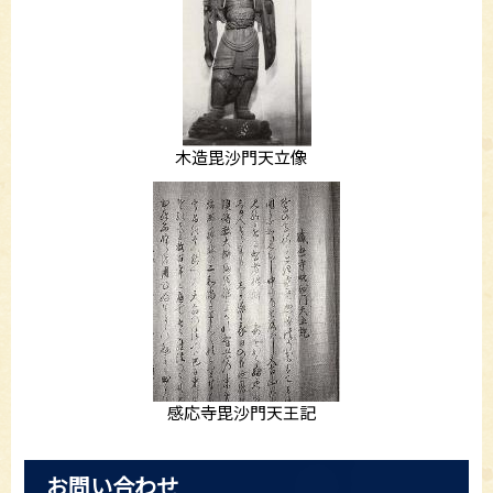
木造毘沙門天立像
感応寺毘沙門天王記
お問い合わせ