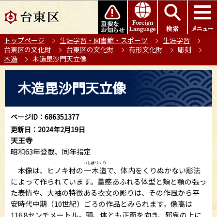
こ
このページの本文へ移動
の
ペ
トップページ
生涯学習・図書館・スポーツ
生涯学習
ー
台東区の文化財
台東区の文化財
有形文化財
彫刻
ジ
木造
木造毘沙門天立像
の
本
先
木造毘沙門天立像
文
頭
こ
で
こ
す
ページID：686351377
か
更新日：2024年2月19日
ら
天王寺
昭和63年登載、同年指定
いちぼづくり
本像は、ヒノキ材の
一木造
で、体内をくりぬかない彫法
によって作られています。量感あふれる体型と頬と顎の張っ
た表情や、大袖の特徴ある衣文の彫りは、その作風から平
安時代中期（10世紀）ごろの作品とみられます。像高は
116.8センチメートル。頭、体とも正面を向き、邪鬼の上に