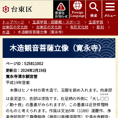
こ
このページの本文へ移動
の
ペ
トップページ
生涯学習・図書館・スポーツ
生涯学習
ー
台東区の文化財
台東区の文化財
有形文化財
彫刻
ジ
木造
木造観音菩薩立像（寛永寺）
の
本
先
木造観音菩薩立像（寛永寺）
文
頭
こ
で
こ
す
ページID：525811002
か
更新日：2024年2月19日
ら
寛永寺清水観音堂
平成19年登載
本像はヒノキ材の寄木造で、玉眼を嵌め入れます。肉身部
たか
やか
は金泥塗り、衣部は漆箔です。右足柄の外側に「大し
□
□
／勘十良」の墨書がみられますが、この墨書は近世修理時
のものと考えられます。作風は文治5年（1189）運慶作、浄
楽寺阿弥陀三尊像脇侍（神奈川県横須賀市）や清水寺観音･