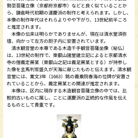
勢至菩薩立像（京都府京都市）などと良く似ていることか
ら、鎌倉時代初期の運慶派の制作と考えられます。しかし、
本像の制作年代はそれらよりやや下がり、13世紀前半ころ
と推定されます。
本像の伝来は明らかでありませんが、現在は清水堂須弥
壇、向かって左方の厨子内に安置されています。
清水観音堂の本尊である木造千手観音菩薩坐像（秘仏）
は、13世紀の制作で、東叡山諸堂建立記によると京都清水
寺の僧義定房某（東叡山之記は義足房某とする）が持参し
た像を主馬判官盛久が天海に献じたものと伝えます。清水観
音堂には、寛文3年（1663）銘の義乗院春海の位牌が安置さ
れていることから、義定房某との関連が推定されます。
本像は、区内に現存する木造観音菩薩立像の中では、比
較的古いものに属し、ことに運慶派の正統的な作風を伝え
るものとして貴重です。