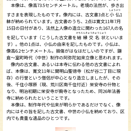
本像は、像高73.5センチメートル。老境の法然が、歩き出
しょうぶつ
すさまを表現したものです。像内には、古文書3点と
小仏
1
躰が納められています。古文書のうち、2点は寛文11年7月
15日の日付があり、法然上人像の造立に関わった167人の名
けちえんきょうみょうじょう
を記しています（こうした古文書を
結縁交名状
といいま
す）。他の1点は、小仏の由来を記したものです。小仏は、
像高6.2センチメートル。損傷がはなはだしいのですが、鎌
倉～室町時代（中世）制作の阿弥陀如来立像と思われます。
像内の古文書、あるいは本寺に伝わる他の古文書によれ
ば、本像は、寛文11年に聞明山聖徳寺（松が谷二丁目に現
存）の行誉という僧侶が中心となり造立しましたが、その
後、千住小塚原（現、荒川区南千住付近）栄安寺の什物と
なり、明治初期に栄安寺が廃寺となったため、同26年法善
寺に納められたということです。
本像は、制作年代や伝来が明らかであるだけでなく、像
内にはその旨を記した古文書、中世の小仏を納めており、区
内でも貴重な遺品のひとつです。