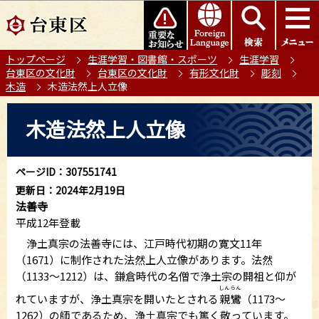
こ
このページの本文へ移動
の
ペ
トップページ
生涯学習・図書館・スポーツ
生涯学習
ー
台東区の文化財
台東区の文化財
有形文化財
彫刻
ジ
木造
木造法然上人立像
の
本
先
木造法然上人立像
文
頭
こ
で
こ
す
ページID：307551741
か
更新日：2024年2月19日
ら
法善寺
平成12年登載
浄土真宗の法善寺には、江戸時代初期の寛文11年
（1671）に制作された法然上人立像があります。法然
（1133～1212）は、鎌倉時代の名僧で浄土宗の開祖と仰が
しんらん
れていますが、浄土真宗を開いたとされる
親鸞
（1173～
1262）の師であるため、浄土真宗でも篤く敬っています。