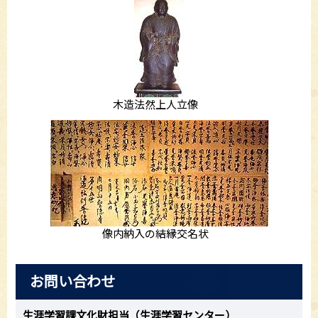
木造法然上人立像
像内納入の結縁交名状
お問い合わせ
生涯学習課文化財担当（生涯学習センター）