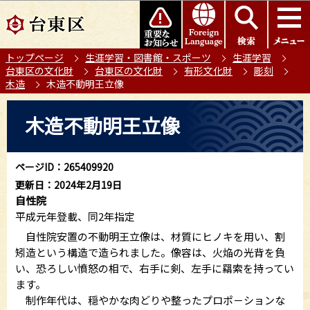
こ
このページの本文へ移動
の
ペ
トップページ
生涯学習・図書館・スポーツ
生涯学習
ー
台東区の文化財
台東区の文化財
有形文化財
彫刻
ジ
木造
木造不動明王立像
の
本
先
木造不動明王立像
文
頭
こ
で
こ
す
ページID：265409920
か
更新日：2024年2月19日
ら
自性院
平成元年登載、同2年指定
自性院安置の不動明王立像は、材質にヒノキを用い、割
矧造という構造で造られました。像容は、火焔の光背を負
い、恐ろしい憤怒の相で、右手に剣、左手に羂索を持ってい
ます。
制作年代は、穏やかな肉どりや整ったプロポ－ションな