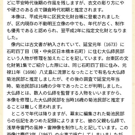
どに平安時代後期の作風を残しますが、衣文の彫り方にや
や硬さのある点で鎌倉時代初期と推定されます。
本像は、平成元年に区民文化財台帳に登載されました
が、区内現存の不動明王立像の中でも、年代が古く、制作
も優秀であると認められ、翌平成2年に指定文化財となりま
した。
像内には古文書が納入されていて、延宝元年（1673）に
石町四丁目（現・中央区日本橋本石町）に住む大仏師民部
という人物が修理を加えたことを記しています。台東区の文
化財第1集でご紹介した際には、同じ石町四丁目に住み、元
禄11年（1698）八丈島に流罪となったことで有名な大仏師
菊池民部と推定しましたが、その後の調査で延宝元年当
時、菊池民部は16歳の少年であったことが判明しました。
大仏師とは、数人の仏師を監督する人物をいいますから、
本像を修理した大仏師民部を当時16歳の菊池民部と推定す
ることは難しく思われます。
ところで年代は降りますが、幕末に編集された菊池民部
らの伝記をあつめた記録によりますと、彼の父親も仏師で、
浅草寺雷門の風神・雷神像を制作したと記しています。この
両像は慶応3年（1867）の火事で焼亡してしまいましたが、