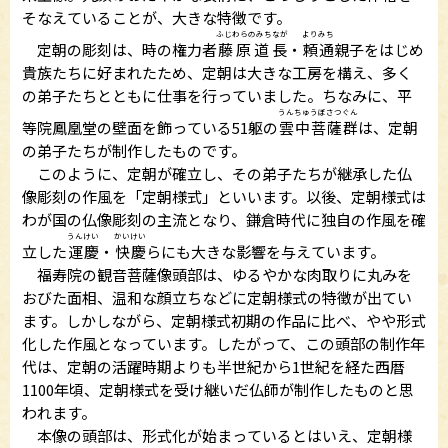
そなえていることが、大きな特徴です。
ふじわらのみちなが
よりみち
定朝の彫刻は、時の権力者
藤原道長
・
頼通
親子をはじめ
貴族たちに好まれたため、定朝は大きな工房を構え、多く
の弟子たちとともに仕事を行っていました。ちなみに、平
うんちゅうぼさつぐん
等院鳳凰堂の壁面を飾っている51躯の
雲中菩薩群
は、定朝
の弟子たちが制作したものです。
このように、定朝が確立し、その弟子たちが継承した仏
像彫刻の作風を「定朝様式」といいます。以後、定朝様式は
わが国の仏像彫刻の主流となり、鎌倉時代に独自の作風を確
うんけい
かいけい
立した
運慶
・
快慶
らにも大きな影響を与えています。
福寿院の観音菩薩像頭部は、ゆるやかな肉取りに丸みを
おびた面相、温和な顔立ちなどに定朝様式の特徴が出てい
ます。しかしながら、定朝様式初期の作品に比べ、やや形式
化した作風となっています。したがって、この頭部の制作年
代は、定朝の活躍時期よりも半世紀から1世紀を経た西暦
1100年頃、定朝様式を受け継いだ仏師が制作したものと思
われます。
本像の頭部は、形式化が始まっているとはいえ、定朝様