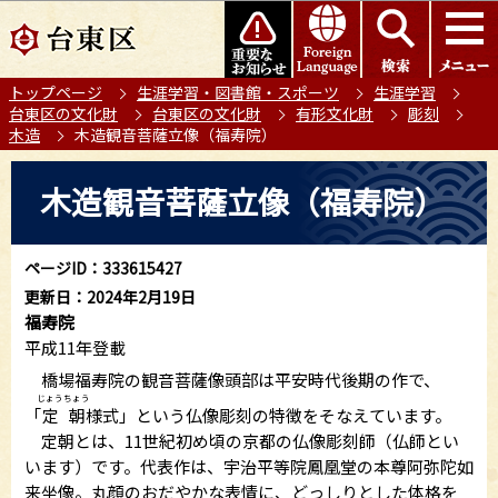
こ
このページの本文へ移動
の
ペ
トップページ
生涯学習・図書館・スポーツ
生涯学習
ー
台東区の文化財
台東区の文化財
有形文化財
彫刻
ジ
木造
木造観音菩薩立像（福寿院）
の
本
先
木造観音菩薩立像（福寿院）
文
頭
こ
で
こ
す
ページID：333615427
か
更新日：2024年2月19日
ら
福寿院
平成11年登載
橋場福寿院の観音菩薩像頭部は平安時代後期の作で、
じょうちょう
「
定朝
様式」という仏像彫刻の特徴をそなえています。
定朝とは、11世紀初め頃の京都の仏像彫刻師（仏師とい
います）です。代表作は、宇治平等院鳳凰堂の本尊阿弥陀如
来坐像。丸顔のおだやかな表情に、どっしりとした体格を