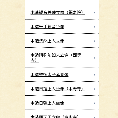
木造観音菩薩立像（福寿院）
木造千手観音坐像
木造法然上人立像
木造阿弥陀如来立像（西徳
寺）
木造聖徳太子孝養像
木造日蓮上人坐像（本寿寺）
木造日朝上人坐像
木造四天王立像（寛永寺）