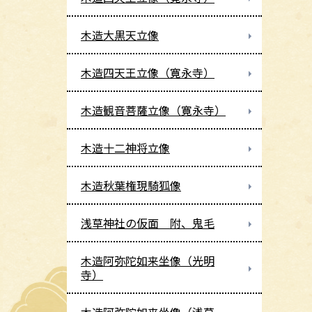
木造大黒天立像
木造四天王立像（寛永寺）
木造観音菩薩立像（寛永寺）
木造十二神将立像
木造秋葉権現騎狐像
浅草神社の仮面 附、鬼毛
木造阿弥陀如来坐像（光明
寺）