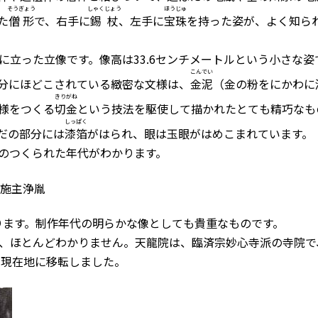
そうぎょう
しゃくじょう
ほうじゅ
た
僧形
で、右手に
錫杖
、左手に
宝珠
を持った姿が、よく知ら
立った立像です。像高は33.6センチメートルという小さな姿
こんでい
分にほどこされている緻密な文様は、
金泥
（金の粉をにかわに
きりがね
様をつくる
切金
という技法を駆使して描かれたとても精巧なも
しっぱく
だの部分には
漆箔
がはられ、眼は玉眼がはめこまれています。
のつくられた年代がわかります。
／施主浄胤
たります。制作年代の明らかな像としても貴重なものです。
、ほとんどわかりません。天龍院は、臨済宗妙心寺派の寺院で
）に現在地に移転しました。