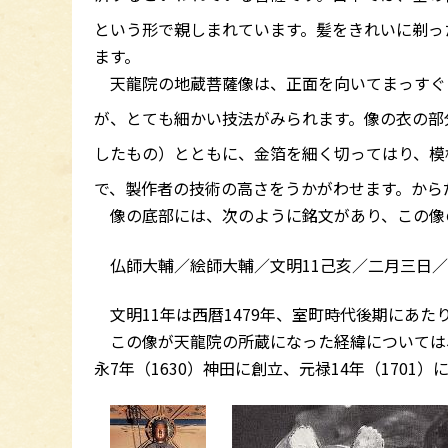
という形で親しまれています。髪をきれいに剃っ
ます。
天龍院の地蔵菩薩像は、正面を向いてまっすぐに
が、とても細かい技法がみられます。像の衣の部
したもの）とともに、金箔を細く切ってはり、模
で、製作者の技術の高さをうかがわせます。から
像の底部には、次のように銘文があり、この像
仏師大輔／絵師大輔／文明11己亥／二月三日
文明11年は西暦1479年、室町時代後期にあ
この像が天龍院の所蔵になった経緯については
永7年（1630）神田に創立、元禄14年（1701