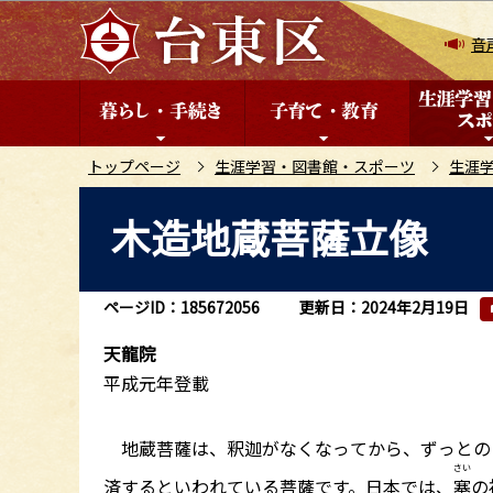
こ
の
音
ペ
ー
ジ
の
トップページ
生涯学習・図書館・スポーツ
生涯
先
本
木造地蔵菩薩立像
頭
文
で
こ
す
こ
ページID：185672056
更新日：2024年2月19日
か
ら
天龍院
平成元年登載
地蔵菩薩は、釈迦がなくなってから、ずっとの
さい
済するといわれている菩薩です。日本では、
塞
の