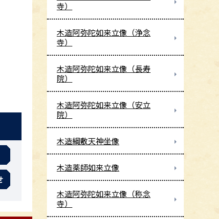
寺）
木造阿弥陀如来立像（浄念
寺）
木造阿弥陀如来立像（長寿
院）
木造阿弥陀如来立像（安立
院）
木造綱敷天神坐像
木造薬師如来立像
せ
木造阿弥陀如来立像（称念
寺）