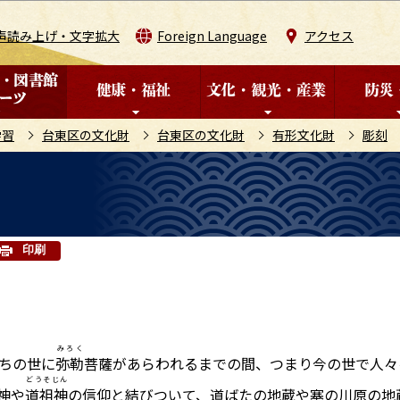
このページの本文へ移動
声読み上げ・文字拡大
Foreign Language
アクセス
学習
台東区の文化財
台東区の文化財
有形文化財
彫刻
印刷
みろく
ちの世に
弥勒
菩薩があらわれるまでの間、つまり今の世で人々
どうそじん
神や
道祖神
の信仰と結びついて、道ばたの地蔵や塞の川原の地