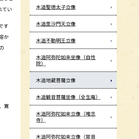
木造聖徳太子立像
れてい
木造毘沙門天立像
です
溶か
木造不動明王立像
の
木造阿弥陀如来坐像（自性
院）
木造地蔵菩薩立像
木造観音菩薩坐像（全生庵）
、寛
木造阿弥陀如来立像（唯念
寺）
木造阿弥陀如来立像（覚音