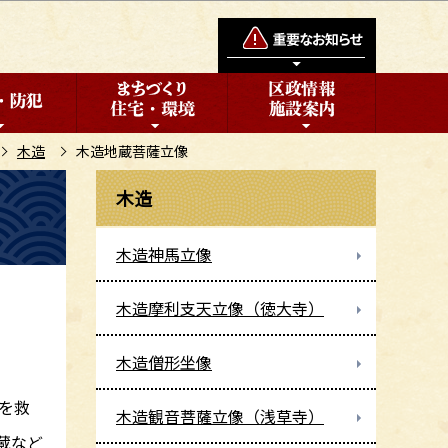
木造
木造地蔵菩薩立像
木造
木造神馬立像
木造摩利支天立像（徳大寺）
木造僧形坐像
を救
木造観音菩薩立像（浅草寺）
蔵など