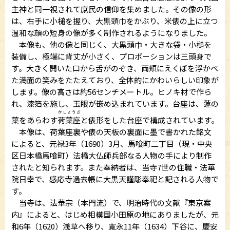
主神と同一視されて庶民の信仰を集めました。その像の形
は、右手に小槌を握り、大黒頭巾をかぶり、米俵の上に立つ
温和な顔の短身の像が多く制作されるようになりました。
本像も、他の像と同じく、大黒頭巾・大きな袋・小槌を
装備し、極端に背丈が小さく、プロポーションは三頭身で
す。大きく開いた口から舌がのぞき、両頬にえくぼを浮かべ
た満面の笑みをたたえており、全体的にかわいらしい印象が
します。像の高さは約56センチメートル。ヒノキ材で作ら
れ、漆箔を施し、玉眼が嵌め込まれています。台座は、蓮の
かしょうざ
葉をあらわす
荷葉座
と俵形をした台座で構成されています。
本像は、荷葉座裏や俵の天板の裏面に墨で書かれた銘文
によると、元禄3年（1690）3月、馬喰町二丁目（現・中央
区日本橋馬喰町）法橋大仏師兵部なる人物の手により制作
されたと知られます。また奉納者は、当寺7世の住職・法華
院日幸で、感応寺過去帳に大黒天謹彫奉祀と記される人物で
す。
当寺は、法華宗（本門流）で、明治時代の文献『東京案
内』によると、はじめ相模国小田原の地にありましたが、元
和6年（1620）浅草へ移り、寛永11年（1634）下谷に、慶安