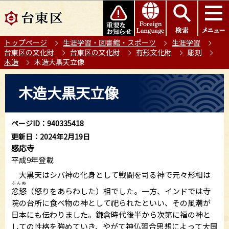
こ
このページの本文へ移動
の
ペ
トップページ
生涯学習・図書館・スポーツ
生涯学習
ー
台東区の文化財
台東区の文化財
有形文化財
彫刻
ジ
木造
木造大黒天立像
の
本
先
木造大黒天立像
文
頭
こ
で
こ
す
ページID：940335418
か
更新日：2024年2月19日
ら
感応寺
平成9年登載
大黒天はシバ神の化身として戦闘を司る神で元々形相は
ふんぬ
忿怒
（怒りをあらわした）相でした。一方、インドでは寺
院の台所に食べ物の神として祀られたといい、その風潮が
日本にも伝わりました。鎌倉時代後半から次第に福の神と
しての性格を強めていき、やがて神仏習合思想によって大国